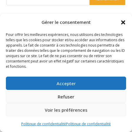
Reportages
Gérer le consentement
Galop sur la plage KERVEL 2023
Pour offrir les meilleures expériences, nous utilisons des technologies
telles que les cookies pour stocker et/ou accéder aux informations des
Hong Kong 2019
appareils. Le fait de consentir à ces technologies nous permettra de
traiter des données telles que le comportement de navigation ou les ID
Katmandou 2019
uniques sur ce site. Le fait de ne pas consentir ou de retirer son
consentement peut avoir un effet négatif sur certaines caractéristiques
Guangzhou 2018
et fonctions.
Hong Kong Open 2018
Accepter
Bakou 2018
Refuser
Macau 2018
Voir les préférences
Hong Kong 2018
Mongolie 2018
Politique de confidentialité
Politique de confidentialité