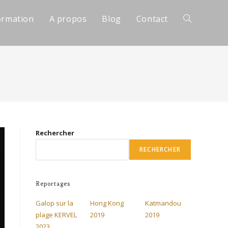
ormation
A propos
Blog
Contact
Rechercher
RECHERCHER
Reportages
Galop sur la
Hong Kong
Katmandou
plage KERVEL
2019
2019
2023