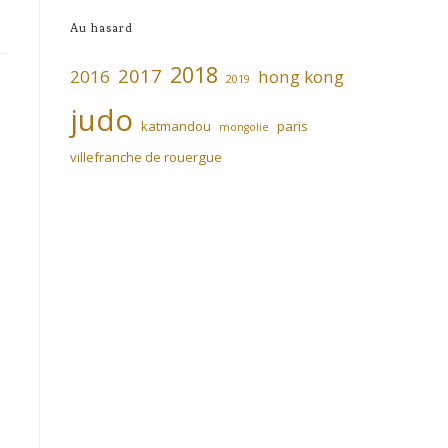
Au hasard
2018
2017
2016
hong kong
2019
judo
katmandou
paris
mongolie
villefranche de rouergue